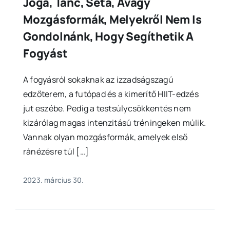
Jóga, Tánc, Séta, Avagy
Mozgásformák, Melyekről Nem Is
Gondolnánk, Hogy Segíthetik A
Fogyást
A fogyásról sokaknak az izzadságszagú
edzőterem, a futópad és a kimerítő HIIT-edzés
jut eszébe. Pedig a testsúlycsökkentés nem
kizárólag magas intenzitású tréningeken múlik.
Vannak olyan mozgásformák, amelyek első
ránézésre túl […]
2023. március 30.