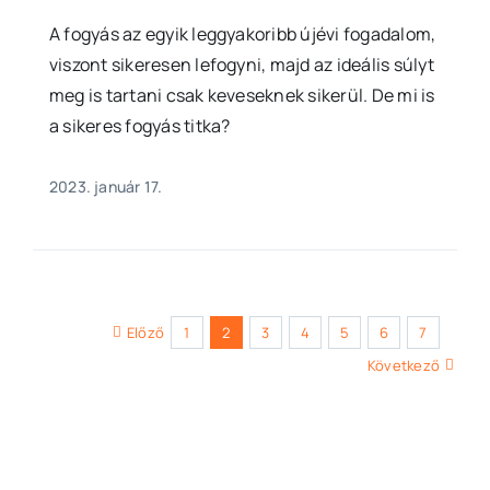
A fogyás az egyik leggyakoribb újévi fogadalom,
viszont sikeresen lefogyni, majd az ideális súlyt
meg is tartani csak keveseknek sikerül. De mi is
a sikeres fogyás titka?
2023. január 17.
Előző
1
2
3
4
5
6
7
Következő