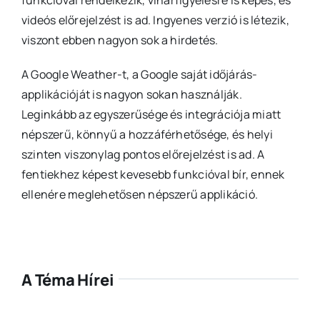
funkcióval rendelkezik, viharfigyelésre is képes, és
videós előrejelzést is ad. Ingyenes verzió is létezik,
viszont ebben nagyon sok a hirdetés.
A Google Weather-t, a Google saját időjárás-
applikációját is nagyon sokan használják.
Leginkább az egyszerűsége és integrációja miatt
népszerű, könnyű a hozzáférhetősége, és helyi
szinten viszonylag pontos előrejelzést is ad. A
fentiekhez képest kevesebb funkcióval bír, ennek
ellenére meglehetősen népszerű applikáció.
A Téma Hírei