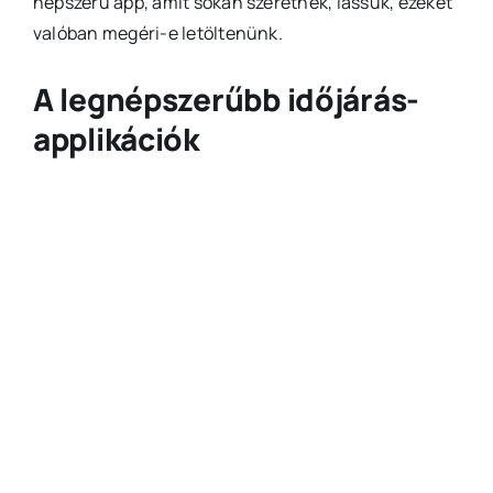
népszerű app, amit sokan szeretnek, lássuk, ezeket
valóban megéri-e letöltenünk.
A legnépszerűbb időjárás-
applikációk