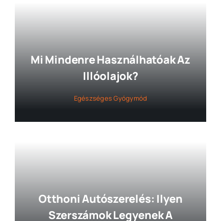
Mi Mindenre Használhatóak Az
Illóolajok?
Egészséges Gyógymód
Otthoni Autószerelés: Ilyen
Szerszámok Legyenek A