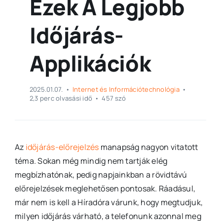
Ezek A Legjobb
Időjárás-
Applikációk
2025.01.07.
•
Internet és Információtechnológia
•
2,3 perc olvasási idő
•
457 szó
Az
időjárás-előrejelzés
manapság nagyon vitatott
téma. Sokan még mindig nem tartják elég
megbízhatónak, pedig napjainkban a rövidtávú
előrejelzések meglehetősen pontosak. Ráadásul,
már nem is kell a Híradóra várunk, hogy megtudjuk,
milyen időjárás várható, a telefonunk azonnal meg