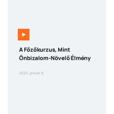
A Főzőkurzus, Mint
Önbizalom-Növelő Élmény
2025. január 8.