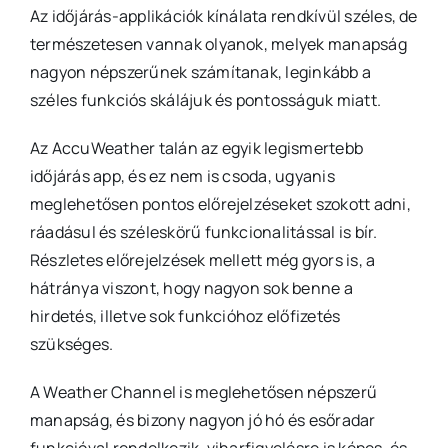
Az időjárás-applikációk kínálata rendkívül széles, de
természetesen vannak olyanok, melyek manapság
nagyon népszerűnek számítanak, leginkább a
széles funkciós skálájuk és pontosságuk miatt.
Az AccuWeather talán az egyik legismertebb
időjárás app, és ez nem is csoda, ugyanis
meglehetősen pontos előrejelzéseket szokott adni,
ráadásul és széleskörű funkcionalitással is bír.
Részletes előrejelzések mellett még gyors is, a
hátránya viszont, hogy nagyon sok benne a
hirdetés, illetve sok funkcióhoz előfizetés
szükséges.
A Weather Channel is meglehetősen népszerű
manapság, és bizony nagyon jó hó és esőradar