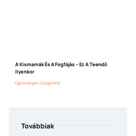
A Kismamák És A Fogfájás – Ez A Teendő
Ilyenkor
Egészséges Gyógymód
Továbbiak