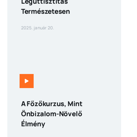
Légúttisztítás
Természetesen
2025. január 20.
A Főzőkurzus, Mint
Önbizalom-Növelő
Élmény