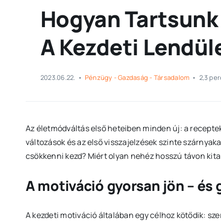
Hogyan Tartsunk 
A Kezdeti Lendül
2023.06.22.
•
Pénzügy - Gazdaság - Társadalom
•
2,3 per
Az életmódváltás első heteiben minden új: a receptek
változások és az első visszajelzések szinte szárnyak
csökkenni kezd? Miért olyan nehéz hosszú távon kitar
A motiváció gyorsan jön – és
A kezdeti motiváció általában egy célhoz kötődik: sze