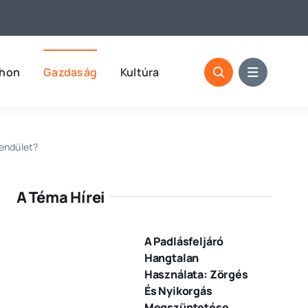
thon
Gazdaság
Kultúra
lendület?
A Téma Hírei
A Padlásfeljáró
Hangtalan
Használata: Zörgés
És Nyikorgás
Megszüntetése