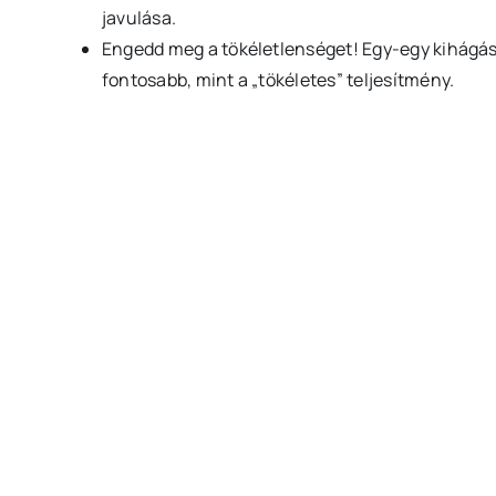
javulása.
Engedd meg a tökéletlenséget! Egy-egy kihágá
fontosabb, mint a „tökéletes” teljesítmény.