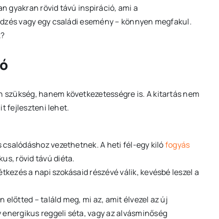
 gyakran rövid távú inspiráció, ami a
edzés vagy egy családi esemény – könnyen megfakul.
k?
tó
 szükség, hanem következetességre is. A kitartás nem
t fejleszteni lehet.
rs csalódáshoz vezethetnek. A heti fél-egy kiló
fogyás
us, rövid távú diéta.
étkezés a napi szokásaid részévé válik, kevésbé leszel a
 előtted – találd meg, mi az, amit élvezel az új
y energikus reggeli séta, vagy az alvásminőség