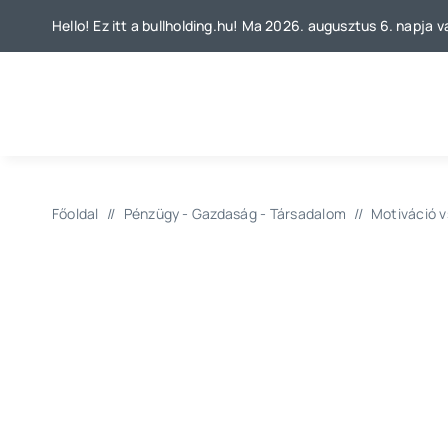
Kihagyás
Hello! Ez itt a bullholding.hu! Ma 2026. augusztus 6. napja v
Főoldal
//
Pénzügy - Gazdaság - Társadalom
//
Motiváció v