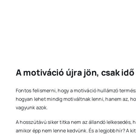
A motiváció újra jön, csak id
Fontos felismerni, hogy a motiváció hullámzó termés
hogyan lehet mindig motiváltnak lenni, hanem az, ho
vagyunk azok.
A hosszútávú siker titka nem az állandó lelkesedés,
amikor épp nem lenne kedvünk. És a legjobb hír? A ki