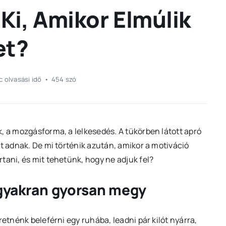
Ki, Amikor Elmúlik
et?
c olvasási idő
•
454 szó
, a mozgásforma, a lelkesedés. A tükörben látott apró
at adnak. De mi történik azután, amikor a motiváció
tani, és mit tehetünk, hogy ne adjuk fel?
 gyakran gyorsan megy
retnénk beleférni egy ruhába, leadni pár kilót nyárra,