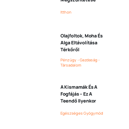
Itthon
Olajfoltok, Moha És
Alga Eltávolítása
Térkőről
Pénzügy - Gazdaság -
Társadalom
A Kismamák És A
Fogfájás – Ez A
Teendő Ilyenkor
Egészséges Gyógymód