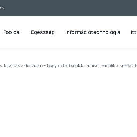
an.
Főoldal
Egészség
Információtechnológia
It
s. kitartás a diétában – hogyan tartsunk ki, amikor elmúlik a kezdeti 