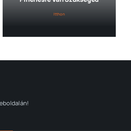
Itthon
weboldalán!