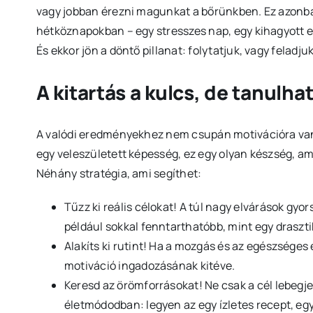
vagy jobban érezni magunkat a bőrünkben. Ez azonban
hétköznapokban – egy stresszes nap, egy kihagyott 
És ekkor jön a döntő pillanat: folytatjuk, vagy feladju
A kitartás a kulcs, de tanulha
A valódi eredményekhez nem csupán motivációra van
egy veleszületett képesség, ez egy olyan készség, ami
Néhány stratégia, ami segíthet:
Tűzz ki reális célokat! A túl nagy elvárások gyo
például sokkal fenntarthatóbb, mint egy drasztik
Alakíts ki rutint! Ha a mozgás és az egészséges 
motiváció ingadozásának kitéve.
Keresd az örömforrásokat! Ne csak a cél lebegjen
életmódodban: legyen az egy ízletes recept, eg