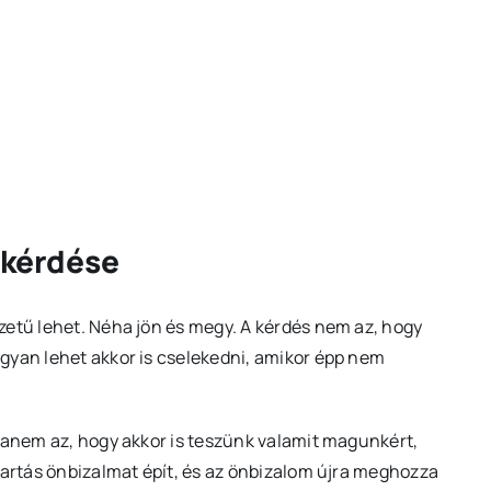
ő kérdése
zetű lehet. Néha jön és megy. A kérdés nem az, hogy
gyan lehet akkor is cselekedni, amikor épp nem
 hanem az, hogy akkor is teszünk valamit magunkért,
tartás önbizalmat épít, és az önbizalom újra meghozza