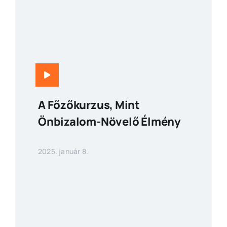
A Főzőkurzus, Mint
Önbizalom-Növelő Élmény
2025. január 8.