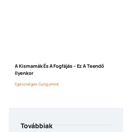
A Kismamák És A Fogfájás – Ez A Teendő
Ilyenkor
Egészséges Gyógymód
Továbbiak