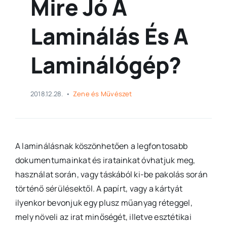
Mire Jó A
Laminálás És A
Laminálógép?
2018.12.28.
•
Zene és Művészet
A laminálásnak köszönhetően a legfontosabb
dokumentumainkat és iratainkat óvhatjuk meg,
használat során, vagy táskából ki-be pakolás során
történő sérülésektől. A papírt, vagy a kártyát
ilyenkor bevonjuk egy plusz műanyag réteggel,
mely növeli az irat minőségét, illetve esztétikai