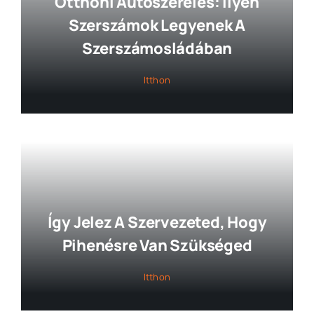
Otthoni Autószerelés: Ilyen
Szerszámok Legyenek A
Szerszámosládában
Itthon
Így Jelez A Szervezeted, Hogy
Pihenésre Van Szükséged
Itthon