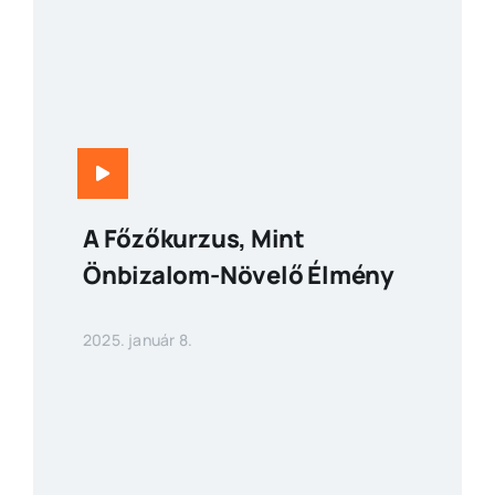
A Főzőkurzus, Mint
Önbizalom-Növelő Élmény
2025. január 8.