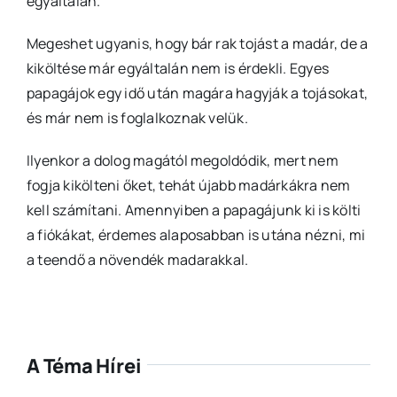
egyáltalán.
Megeshet ugyanis, hogy bár rak tojást a madár, de a
kiköltése már egyáltalán nem is érdekli. Egyes
papagájok egy idő után magára hagyják a tojásokat,
és már nem is foglalkoznak velük.
Ilyenkor a dolog magától megoldódik, mert nem
fogja kikölteni őket, tehát újabb madárkákra nem
kell számítani. Amennyiben a papagájunk ki is költi
a fiókákat, érdemes alaposabban is utána nézni, mi
a teendő a növendék madarakkal.
A Téma Hírei