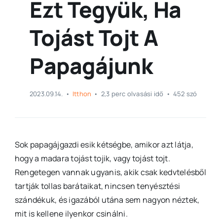
Ezt Tegyük, Ha
Tojást Tojt A
Papagájunk
2023.09.14.
•
Itthon
•
2,3 perc olvasási idő
•
452 szó
Sok papagájgazdi esik kétségbe, amikor azt látja,
hogy a madara tojást tojik, vagy tojást tojt.
Rengetegen vannak ugyanis, akik csak kedvtelésből
tartják tollas barátaikat, nincsen tenyésztési
szándékuk, és igazából utána sem nagyon néztek,
mit is kellene ilyenkor csinálni.