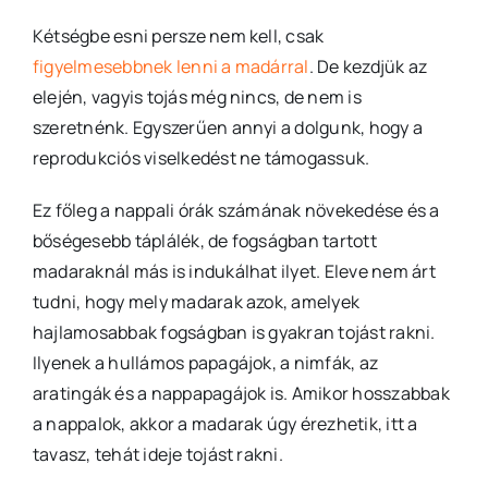
Kétségbe esni persze nem kell, csak
figyelmesebbnek lenni a madárral
. De kezdjük az
elején, vagyis tojás még nincs, de nem is
szeretnénk. Egyszerűen annyi a dolgunk, hogy a
reprodukciós viselkedést ne támogassuk.
Ez főleg a nappali órák számának növekedése és a
bőségesebb táplálék, de fogságban tartott
madaraknál más is indukálhat ilyet. Eleve nem árt
tudni, hogy mely madarak azok, amelyek
hajlamosabbak fogságban is gyakran tojást rakni.
Ilyenek a hullámos papagájok, a nimfák, az
aratingák és a nappapagájok is. Amikor hosszabbak
a nappalok, akkor a madarak úgy érezhetik, itt a
tavasz, tehát ideje tojást rakni.