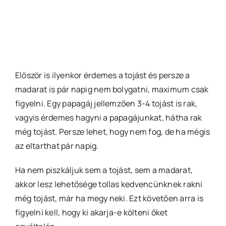
Először is ilyenkor érdemes a tojást és persze a
madarat is pár napig nem bolygatni, maximum csak
figyelni. Egy papagáj jellemzően 3-4 tojást is rak,
vagyis érdemes hagyni a papagájunkat, hátha rak
még tojást. Persze lehet, hogy nem fog, de ha mégis
az eltarthat pár napig.
Ha nem piszkáljuk sem a tojást, sem a madarat,
akkor lesz lehetősége tollas kedvencünknek rakni
még tojást, már ha megy neki. Ezt követően arra is
figyelni kell, hogy ki akarja-e költeni őket