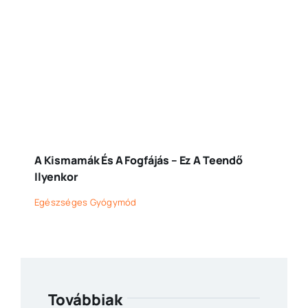
A Kismamák És A Fogfájás – Ez A Teendő
Ilyenkor
Egészséges Gyógymód
Továbbiak