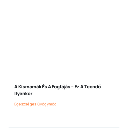
A Kismamák És A Fogfájás – Ez A Teendő
Ilyenkor
Egészséges Gyógymód