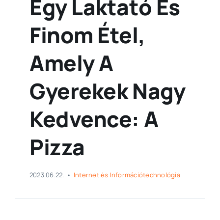
Egy Laktató És
Finom Étel,
Amely A
Gyerekek Nagy
Kedvence: A
Pizza
2023.06.22.
•
Internet és Információtechnológia