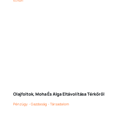
Itthon
Olajfoltok, Moha És Alga Eltávolítása Térkőről
Pénzügy - Gazdaság - Társadalom