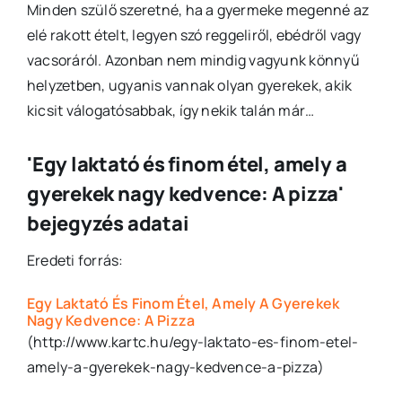
Minden szülő szeretné, ha a gyermeke megenné az
elé rakott ételt, legyen szó reggeliről, ebédről vagy
vacsoráról. Azonban nem mindig vagyunk könnyű
helyzetben, ugyanis vannak olyan gyerekek, akik
kicsit válogatósabbak, így nekik talán már…
'Egy laktató és finom étel, amely a
gyerekek nagy kedvence: A pizza'
bejegyzés adatai
Eredeti forrás:
Egy Laktató És Finom Étel, Amely A Gyerekek
Nagy Kedvence: A Pizza
(http://www.kartc.hu/egy-laktato-es-finom-etel-
amely-a-gyerekek-nagy-kedvence-a-pizza)