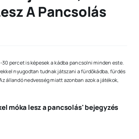
esz A Pancsolás
0-30 percet is képesek a kádba pancsolni minden este.
lyekkel nyugodtan tudnak játszani a fürdőkádba, fürdés
 Az állandó nedvesség miatt azonban azok a játékok,
kel móka lesz a pancsolás' bejegyzés