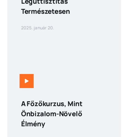
Légúttisztítás
Természetesen
2025. január 20.
A Főzőkurzus, Mint
Önbizalom-Növelő
Élmény