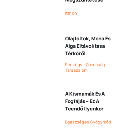
Itthon
Olajfoltok, Moha És
Alga Eltávolítása
Térkőről
Pénzügy - Gazdaság -
Társadalom
A Kismamák És A
Fogfájás – Ez A
Teendő Ilyenkor
Egészséges Gyógymód