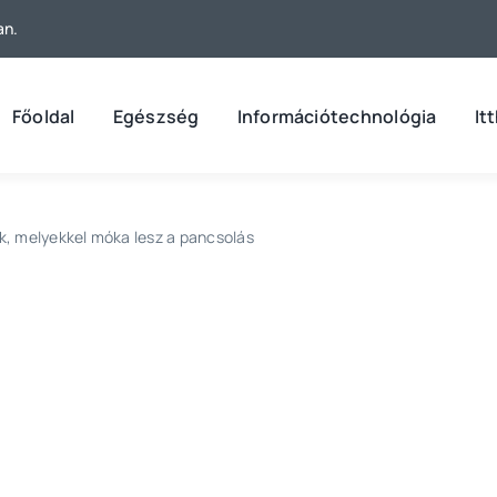
an.
Főoldal
Egészség
Információtechnológia
It
k, melyekkel móka lesz a pancsolás