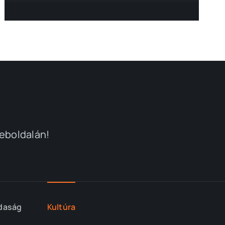
weboldalán!
daság
Kultúra