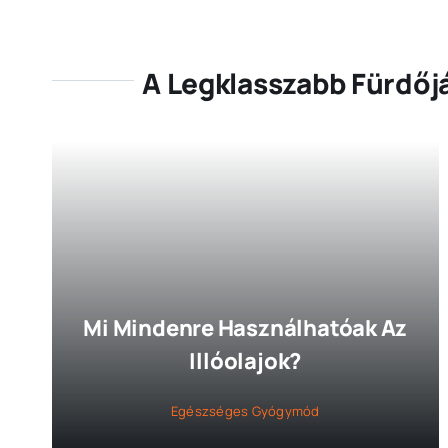
A Legklasszabb Fürdőj
Mi Mindenre Használhatóak Az
Illóolajok?
Egészséges Gyógymód