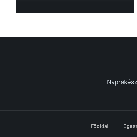
Naprakész 
Főoldal
Egés