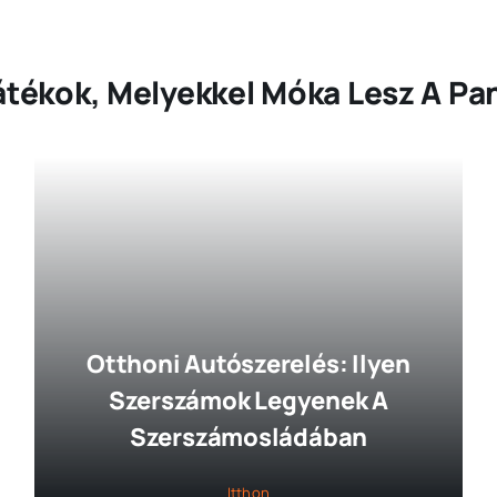
átékok, Melyekkel Móka Lesz A Pan
Otthoni Autószerelés: Ilyen
Szerszámok Legyenek A
Szerszámosládában
Itthon