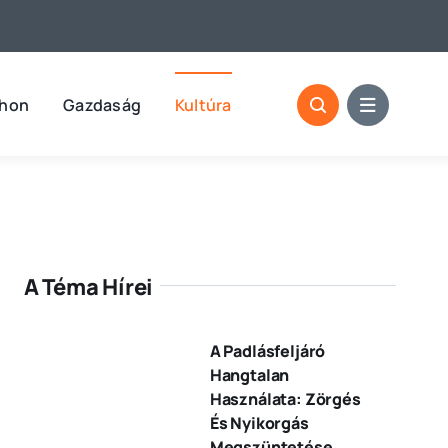
thon
Gazdaság
Kultúra
A Téma Hírei
A Padlásfeljáró
Hangtalan
Használata: Zörgés
És Nyikorgás
Megszüntetése