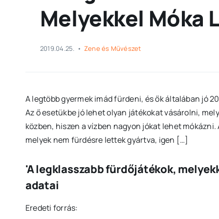
Melyekkel Móka L
2019.04.25.
•
Zene és Művészet
A legtöbb gyermek imád fürdeni, és ők általában jó 2
Az ő esetükbe jó lehet olyan játékokat vásárolni, me
közben, hiszen a vízben nagyon jókat lehet mókázni.
melyek nem fürdésre lettek gyártva, igen […]
'A legklasszabb fürdőjátékok, melyek
adatai
Eredeti forrás: