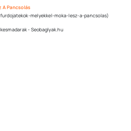
z A Pancsolás
-furdojatekok-melyekkel-moka-lesz-a-pancsolas)
nekesmadarak - Seobaglyak.hu