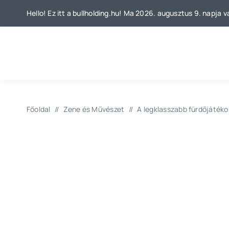
Kihagyás
Hello! Ez itt a bullholding.hu! Ma 2026. augusztus 9. napja v
Főoldal
//
Zene és Művészet
//
A legklasszabb fürdőjátéko