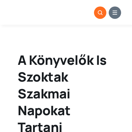
Kihagyás
A Könyvelők Is
Szoktak
Szakmai
Napokat
Tartani