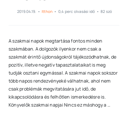
2019.04.19.
•
Itthon
•
0,4 perc olvasási idő
•
82 szó
A szakmai napok megtartása fontos minden
szakmában. A dolgozók ilyenkor nem csak a
szakmát érintő újdonságokról tájékozódhatnak, de
pozitív, illetve negatív tapasztalataikat is meg
tudják osztani egymással. A szakmai napok sokszor
több napos rendezvényeké válhatnak, ahol nem
csak problémák megvitatására jut idő, de
kikapcsolódásra és felhőtlen ismerkedésre is.
Könyvelők szakmai napjai Nincs ez máshogy a …