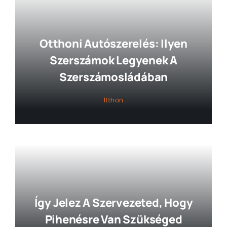
Otthoni Autószerelés: Ilyen
Szerszámok Legyenek A
Szerszámosládában
Itthon
Így Jelez A Szervezeted, Hogy
Pihenésre Van Szükséged