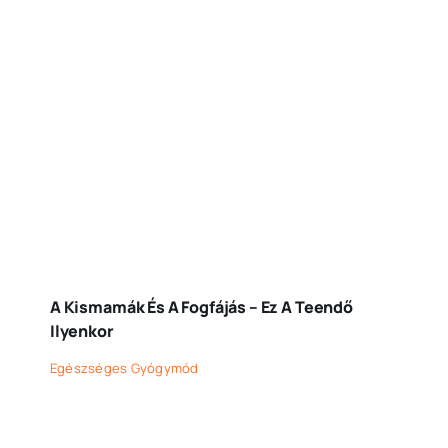
A Kismamák És A Fogfájás – Ez A Teendő
Ilyenkor
Egészséges Gyógymód