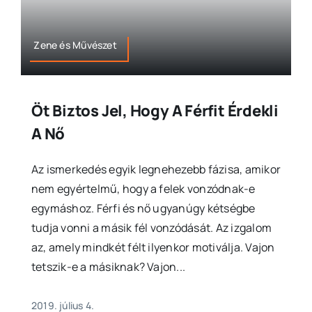
Zene és Művészet
Öt Biztos Jel, Hogy A Férfit Érdekli
A Nő
Az ismerkedés egyik legnehezebb fázisa, amikor
nem egyértelmű, hogy a felek vonzódnak-e
egymáshoz. Férfi és nő ugyanúgy kétségbe
tudja vonni a másik fél vonzódását. Az izgalom
az, amely mindkét félt ilyenkor motiválja. Vajon
tetszik-e a másiknak? Vajon...
2019. július 4.