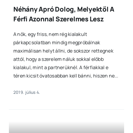
Néhány Apró Dolog, Melyektől A
Férfi Azonnal Szerelmes Lesz
A nők, egy friss, nem rég kialakult
párkapcsolatban mindig megpróbálnak
maximálisan helyt állni, de sokszor rettegnek
attól, hogy a szerelem náluk sokkal előbb
kialakul, mint a partnerüknél. A férfiakkal e
téren kicsit óvatosabban kell bánni, hiszen ne...
2019. július 4.