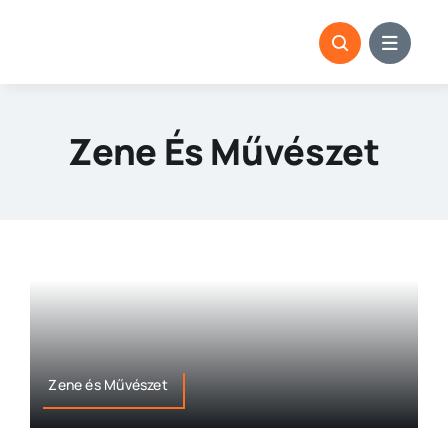
Kihagyás
Zene És Művészet
Zene és Művészet