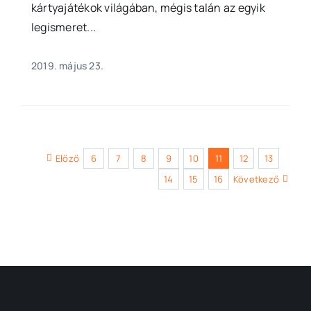
kártyajátékok világában, mégis talán az egyik
legismeret...
2019. május 23.
Előző
6
7
8
9
10
11
12
13
14
15
16
Következő