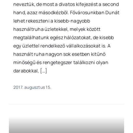
neveztük, de most a divatos kifejezést a second
hand, azaz másodkézből. Fővárosunkban Dunát
lehet rekeszteni a kisebb-nagyobb
használtruha üzletekkel, melyek között
megtalálhatunk egész hálózatokat, de kisebb
egy üzlettel rendelkező vállalkozásokat is. A
használt ruha nagyon sok esetben kitűnő
minőségű és rengetegszer találkozni olyan
darabokkal, […]
2017. augusztus 15.