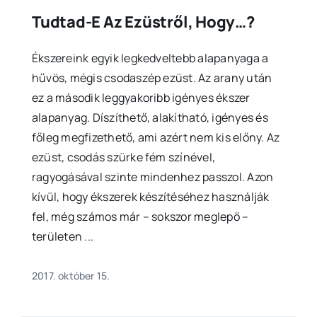
Tudtad-E Az Ezüstről, Hogy…?
Ékszereink egyik legkedveltebb alapanyaga a
hűvös, mégis csodaszép ezüst. Az arany után
ez a második leggyakoribb igényes ékszer
alapanyag. Díszíthető, alakítható, igényes és
főleg megfizethető, ami azért nem kis előny. Az
ezüst, csodás szürke fém színével,
ragyogásával szinte mindenhez passzol. Azon
kívül, hogy ékszerek készítéséhez használják
fel, még számos már – sokszor meglepő –
területen ...
2017. október 15.