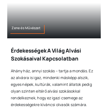
Zene és Művészet
Érdekességek A Világ Alvási
Szokásaival Kapcsolatban
Ahány ház, annyi szokás – tartja a mondás. Ez
az alvásra is igaz, mindenki másképp alszik,
egyes népek, kultúrák, valamint állatok pedig
olyan szinten eltérő alvási szokásokkal
rendelkeznek, hogy ez igazi csemege az
érdekességekre kíváncsi olvasók számára.