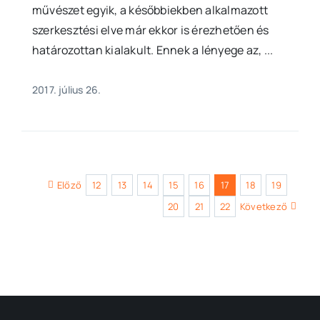
művészet egyik, a későbbiekben alkalmazott
szerkesztési elve már ekkor is érezhetően és
határozottan kialakult. Ennek a lényege az, ...
2017. július 26.
Előző
12
13
14
15
16
17
18
19
20
21
22
Következő