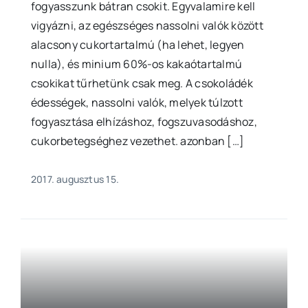
fogyasszunk bátran csokit. Egyvalamire kell
vigyázni, az egészséges nassolni valók között
alacsony cukortartalmú (ha lehet, legyen
nulla), és minium 60%-os kakaótartalmú
csokikat tűrhetünk csak meg. A csokoládék
édességek, nassolni valók, melyek túlzott
fogyasztása elhízáshoz, fogszuvasodáshoz,
cukorbetegséghez vezethet. azonban […]
2017. augusztus 15.