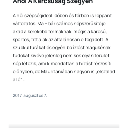
Ahol A Karcsúság Szégyen
A női szépségideál időben és térben is roppant
változatos. Ma – bár számos népszerűsítője
akad a kerekebb formáknak, mégis a karcsú,
sportos, fitt alak az általánosan elfogadott. A
szubkultúrákat és egyénibb ízlést magukénak
tudókat kivéve jelenleg nem sok olyan terület,
nép létezik, ami kimondottan a hízást részesíti
előnyben, de Mauritániában nagyon is „elszalad
a ló” ...
2017. augusztus 7.