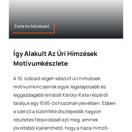
Zene és Művészet
Így Alakult Az Úri Hímzések
Motívumkészlete
A 16. század végén készült úri hímzések
motívumkincseinek egyik legalaposabb és
leggazdagabb leírását Károlyi Kata részéről
találjuk egy 1595-ös hozománylevélben. Ebben
a szerző a különféle díszlepedők nagyon
részletes felsorolását ejti meg, aminek
jóvoltából kijelenthető, hogy a hazai hímző-