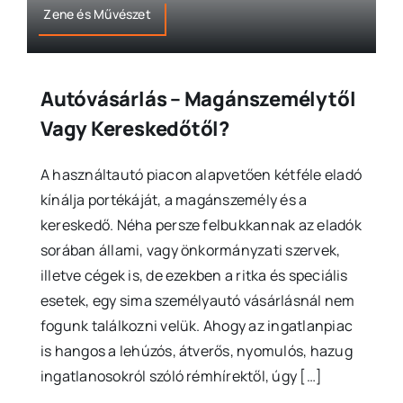
Zene és Művészet
Autóvásárlás – Magánszemélytől
Vagy Kereskedőtől?
A használtautó piacon alapvetően kétféle eladó
kínálja portékáját, a magánszemély és a
kereskedő. Néha persze felbukkannak az eladók
sorában állami, vagy önkormányzati szervek,
illetve cégek is, de ezekben a ritka és speciális
esetek, egy sima személyautó vásárlásnál nem
fogunk találkozni velük. Ahogy az ingatlanpiac
is hangos a lehúzós, átverős, nyomulós, hazug
ingatlanosokról szóló rémhírektől, úgy […]