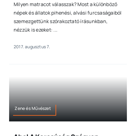
Milyen matracot válasszak? Most a különböző
népek és állatok pihenési, alvási furcsaságaiból
szemezgettünk szórakoztató írásunkban,
nézzük is ezeket: ...
2017. augusztus 7.
Zene és Művészet