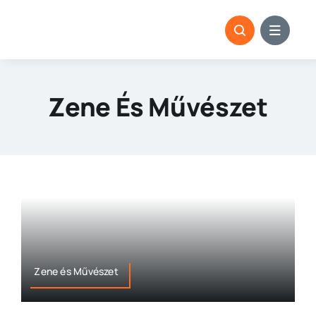
Kihagyás
Zene És Művészet
Zene és Művészet